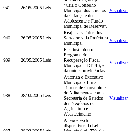
“Cria o Conselho
941
26/05/2005
Leis
Municipal dos Direitos
Visualizar
da Criança e do
Adolescente e Fundo
Municipal de Reserva”.
Reajusta salários dos
940
26/05/2005
Leis
Servidores da Prefeitura
Visualizar
Municipal.
Fica instituído o
Programa de
939
26/05/2005
Leis
Recuperação Fiscal
Visualizar
Municipal – REFIS, e
dá outras providências.
Autoriza o Executivo
Municipal a firmar
Termos de Convênio e
de Aditamentos com a
938
28/03/2005
Leis
Secretaria de Estados
Visualizar
dos Negócios de
Agricultura e
Abastecimento.
Altera e exclui
dispositivos da Lei
937
28/03/2005
Leis
Municipal nº. 779, de