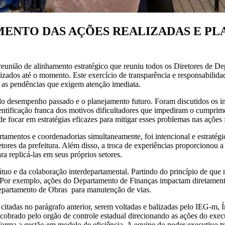
MENTO DAS AÇÕES REALIZADAS E PL
eunião de alinhamento estratégico que reuniu todos os Diretores de D
lizados até o momento. Este exercício de transparência e responsabilid
o as pendências que exigem atenção imediata.
 do desempenho passado e o planejamento futuro. Foram discutidos os i
entificação franca dos motivos dificultadores que impediram o cumprime
de focar em estratégias eficazes para mitigar esses problemas nas ações 
amentos e coordenadorias simultaneamente, foi intencional e estratégico
res da prefeitura. Além disso, a troca de experiências proporcionou a
a replicá-las em seus próprios setores.
mútuo e da colaboração interdepartamental. Partindo do princípio de qu
o. Por exemplo, ações do Departamento de Finanças impactam diretamen
epartamento de Obras para manutenção de vias.
 citadas no parágrafo anterior, serem voltadas e balizadas pelo IEG-m, 
cobrado pelo orgão de controle estadual direcionando as ações do execu
sforma a gestão em modelo de eficiência. A equipe do poder executivo t