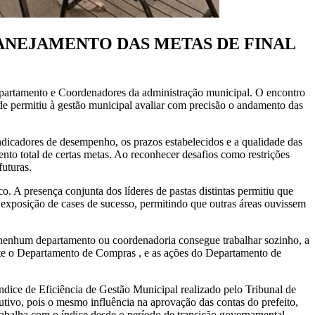
ANEJAMENTO DAS METAS DE FINAL
epartamento e Coordenadores da administração municipal. O encontro
ade permitiu à gestão municipal avaliar com precisão o andamento das
ndicadores de desempenho, os prazos estabelecidos e a qualidade das
nto total de certas metas. Ao reconhecer desafios como restrições
futuras.
. A presença conjunta dos líderes de pastas distintas permitiu que
 exposição de cases de sucesso, permitindo que outras áreas ouvissem
e nenhum departamento ou coordenadoria consegue trabalhar sozinho, a
te o Departamento de Compras , e as ações do Departamento de
Índice de Eficiência de Gestão Municipal realizado pelo Tribunal de
tivo, pois o mesmo influência na aprovação das contas do prefeito,
rabalha com o índice desde o período de transição governamental,