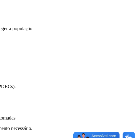
eger a população.
UPDECs).
 tomadas.
mento necessário.