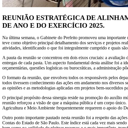
REUNIÃO ESTRATÉGICA DE ALINHA
DE ANO E DO EXERCÍCIO 2025.
Na última semana, o Gabinete do Prefeito promoveu uma importante r
teve como objetivo principal detalhamento dos serviços e projetos rea
atividades, identificando o que foi integralmente cumprido e quais sã
A pauta da reunião se concentrou em dois eixos cruciais: a avaliação
entregas de cada pasta. Um aspecto fundamental desta análise foi a id
orçamentárias, questões logísticas ou burocráticas, a administração pô
O formato da reunião, que envolveu todos os responsáveis pelos depart
todos tivessem conhecimento das ações em andamento nos diversos seto
as opiniões e as metodologias aplicadas em projetos bem-sucedidos par
O principal propósito dessa sinergia reside na promoção do auxílio 
reunião reforçou a visão de que a máquina pública é um corpo únic
Agricultura e Meio Ambiente frequentemente requerem o apoio do D
Outro ponto importante pautado nesta reunião foi a respeito das ações
Contas do Estado de São Paulo. Este índice está cada vez mais sendo 
bem como na agilidade de pleitear recursos e o mais importânte, tran